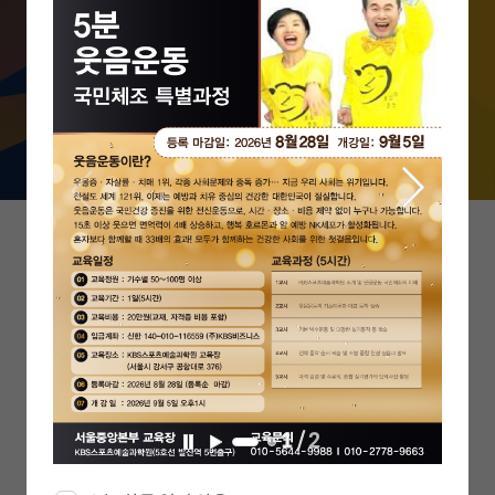
무한한 부가가치를 창출할 수 있는 인재
를 양성합니다.
1
/
2
일
재
시
생