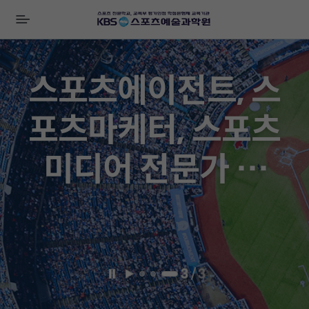
전
체
비
메
즈
뉴
니
스포츠에이전트, 스
스
배
포츠마케터, 스포츠
너
미디어 전문가 양
성!!
3
/
3
일
재
시
생