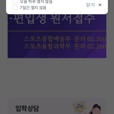
오늘 하루 열지 않음
정
닫기
7일간 열지 않음
지
입학상담