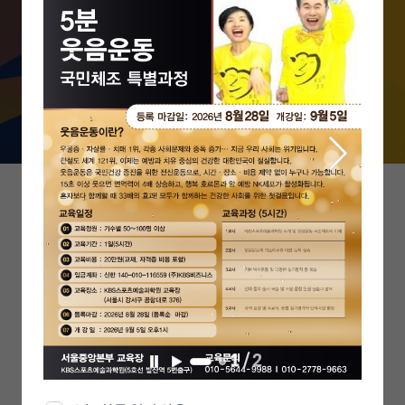
무한한 부가가치를 창출할 수 있는 인재
를 양성합니다.
1
/
2
일
재
시
생