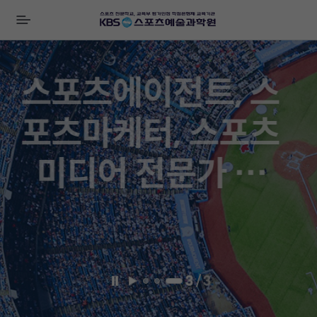
전
체
비
메
즈
뉴
니
스포츠에이전트, 스
스
배
포츠마케터, 스포츠
너
미디어 전문가 양
성!!
3
/
3
일
재
시
생