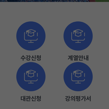
정
수
지
강
신
청
수강신청
계열안내
대관신청
강의평가서