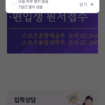
오늘 하루 열지 않음
정
닫기
7일간 열지 않음
지
입학상담