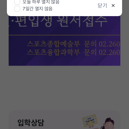
오늘 하루 열지 않음
정
닫기
7일간 열지 않음
지
입학상담