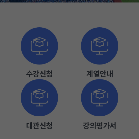
정
수
지
강
신
청
수강신청
계열안내
대관신청
강의평가서