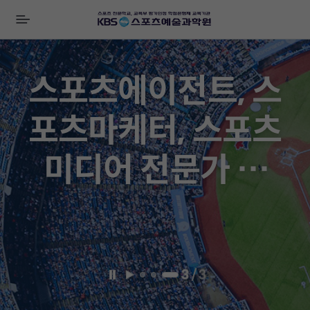
전
체
비
메
즈
뉴
니
스포츠에이전트, 스
스
배
포츠마케터, 스포츠
너
미디어 전문가 양
성!!
3
/
3
일
재
시
생