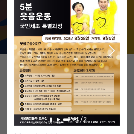
무한한 부가가치를 창출할 수 있는 인재
를 양성합니다.
1
/
2
일
재
시
생