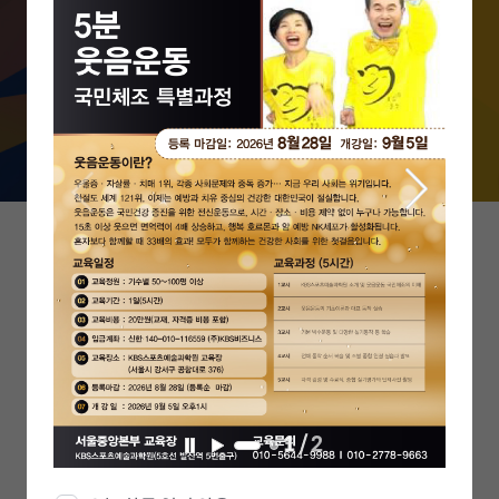
무한한 부가가치를 창출할 수 있는 인재
를 양성합니다.
1
/
2
일
재
시
생