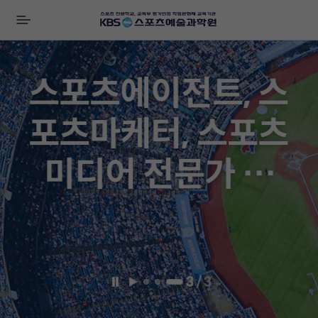
전
체
비
메
즈
뉴
니
스포츠에이전트, 스
스
배
포츠마케터, 스포츠
너
미디어 전문가 양
성!!
3
/
3
일
재
시
생