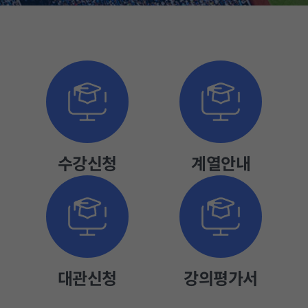
정
수
지
강
신
청
수강신청
계열안내
대관신청
강의평가서