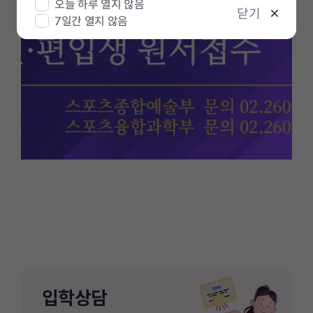
오늘 하루 열지 않음
정
닫기
7일간 열지 않음
지
입학상담