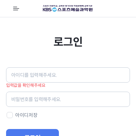
전
체
메
뉴
로그인
로
그
인
입력값을 확인해주세요
정
보
아이디저장