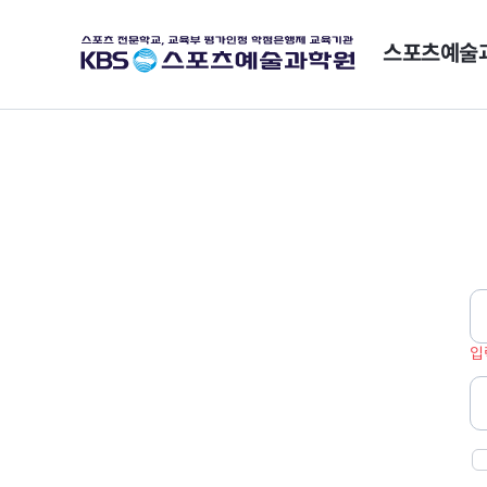
스포츠예술
로
그
인
입
정
보