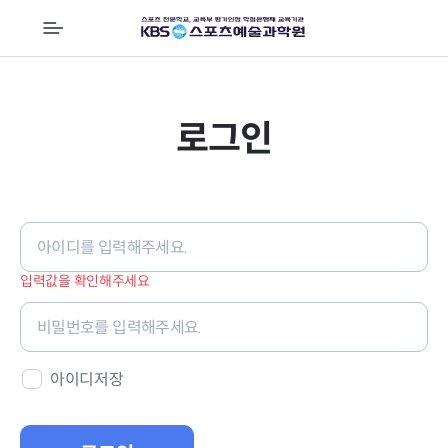
전
체
메
뉴
로그인
로
그
인
입력값을 확인해주세요
정
보
아이디저장